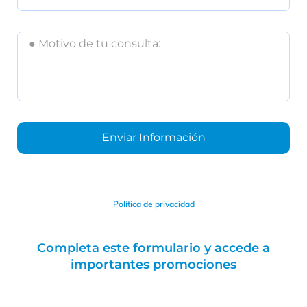
Enviar Información
A
l
t
Política de privacidad
e
r
n
Completa
este formulario y
accede
a
a
importantes promociones
t
i
v